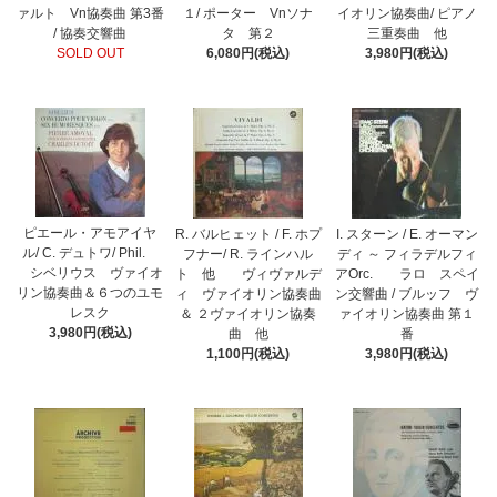
ァルト Vn協奏曲 第3番
１/ ポーター Vnソナ
イオリン協奏曲/ ピアノ
/ 協奏交響曲
タ 第２
三重奏曲 他
SOLD OUT
6,080円(税込)
3,980円(税込)
ピエール・アモアイヤ
R. バルヒェット / F. ホプ
I. スターン / E. オーマン
ル/ C. デュトワ/ Phil.
フナー/ R. ラインハル
ディ ～ フィラデルフィ
シベリウス ヴァイオ
ト 他 ヴィヴァルデ
アOrc. ラロ スペイ
リン協奏曲＆６つのユモ
ィ ヴァイオリン協奏曲
ン交響曲 / ブルッフ ヴ
レスク
＆ ２ヴァイオリン協奏
ァイオリン協奏曲 第１
3,980円(税込)
曲 他
番
1,100円(税込)
3,980円(税込)