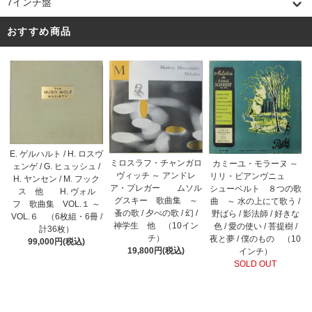
7インチ盤
おすすめ商品
E. ゲルハルト / H. ロスヴ
ミロスラフ・チャンガロ
カミーユ・モラーヌ ～
ェンゲ / G. ヒュッシュ /
ヴィッチ ～ アンドレ
リリ・ビアンヴニュ
H. ヤンセン / M. フック
ア・プレガー ムソル
シューベルト ８つの歌
ス 他 H. ヴォル
グスキー 歌曲集 ～
曲 ～ 水の上にて歌う /
フ 歌曲集 VOL.１ ～
蚤の歌 / 夕べの歌 / 幻 /
野ばら / 影法師 / 好きな
VOL.６ （6枚組・6冊 /
神学生 他 （10イン
色 / 愛の使い / 菩提樹 /
計36枚）
チ）
夜と夢 / 僕のもの （10
99,000円(税込)
19,800円(税込)
インチ）
SOLD OUT