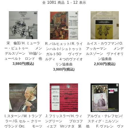
1081
1
12
全
商品
-
表示
宋 倫匡/ H. ミューラ
ルイス・カウフマン/ O.
R. バルヒェット/ R. ライ
ー・ビュトゥー メン
アッカーマン メンデ
ンハルト/ シュトゥット
デルスゾーン Vn協/ シ
ルスゾーン ヴァイオリ
ガルトSO ヴィヴァ
ューベルト ロンド 他
ン協奏曲
ルディ ４つのヴァイオ
3,980円(税込)
2,930円(税込)
リン協奏曲
3,980円(税込)
I. スターン / W. トランプ
J. フリッスラー/ H. ウィ
アルヴェ・テレフセン/
ラー / G. セル ～ クリー
ングリーン プロコフ
スティグ・ニルソン
ヴランド Orc. モーツ
ィエフ Vnソナタ 第
他 F. ヴァレン ヴァ