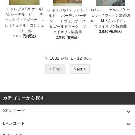
H. クレブス/ W. ケーギ/
ロベルト・ゲルレ / R. ツ
B. ギンペル / R. ラインハ
M. シーデル 他 チ
ェラー / ウィーン放送Or
ルト ～ バーデンバーデ
ーマ＆ヴィアダーナ ス
c. M.＆J. ハイドン
ン ドヴォルザーク
ピリチュアル・コンチェ
ヴァイオリン協奏曲
＆ ゴールドマーク ヴ
ルト 他
3,980円(税込)
ァイオリン協奏曲
5,030円(税込)
2,930円(税込)
1081
1
12
全
商品
-
表示
< Prev
Next >
カテゴリーから探す
SPレコード
LPレコード