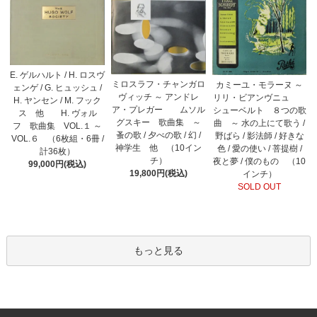
E. ゲルハルト / H. ロスヴ
ミロスラフ・チャンガロ
カミーユ・モラーヌ ～
ェンゲ / G. ヒュッシュ /
ヴィッチ ～ アンドレ
リリ・ビアンヴニュ
H. ヤンセン / M. フック
ア・プレガー ムソル
シューベルト ８つの歌
ス 他 H. ヴォル
グスキー 歌曲集 ～
曲 ～ 水の上にて歌う /
フ 歌曲集 VOL.１ ～
蚤の歌 / 夕べの歌 / 幻 /
野ばら / 影法師 / 好きな
VOL.６ （6枚組・6冊 /
神学生 他 （10イン
色 / 愛の使い / 菩提樹 /
計36枚）
チ）
夜と夢 / 僕のもの （10
99,000円(税込)
19,800円(税込)
インチ）
SOLD OUT
もっと見る