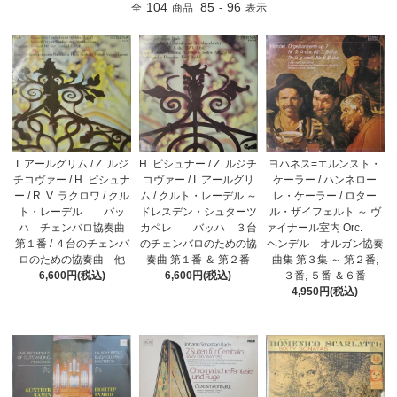
104
85
96
全
商品
-
表示
H. ピシュナー / Z. ルジチ
I. アールグリム / Z. ルジ
ヨハネス=エルンスト・
コヴァー / I. アールグリ
チコヴァー / H. ピシュナ
ケーラー / ハンネロー
ム / クルト・レーデル ～
ー / R. V. ラクロワ / クル
レ・ケーラー / ロター
ドレスデン・シュターツ
ト・レーデル バッ
ル・ザイフェルト ～ ヴ
カペレ バッハ ３台
ハ チェンバロ協奏曲
ァイナール室内 Orc.
のチェンバロのための協
第１番 / ４台のチェンバ
ヘンデル オルガン協奏
奏曲 第１番 ＆ 第２番
ロのための協奏曲 他
曲集 第３集 ～ 第２番,
6,600円(税込)
6,600円(税込)
３番, ５番 ＆６番
4,950円(税込)