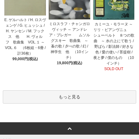
E. ゲルハルト / H. ロスヴ
ミロスラフ・チャンガロ
カミーユ・モラーヌ ～
ェンゲ / G. ヒュッシュ /
ヴィッチ ～ アンドレ
リリ・ビアンヴニュ
H. ヤンセン / M. フック
ア・プレガー ムソル
シューベルト ８つの歌
ス 他 H. ヴォル
グスキー 歌曲集 ～
曲 ～ 水の上にて歌う /
フ 歌曲集 VOL.１ ～
蚤の歌 / 夕べの歌 / 幻 /
野ばら / 影法師 / 好きな
VOL.６ （6枚組・6冊 /
神学生 他 （10イン
色 / 愛の使い / 菩提樹 /
計36枚）
チ）
夜と夢 / 僕のもの （10
99,000円(税込)
19,800円(税込)
インチ）
SOLD OUT
もっと見る