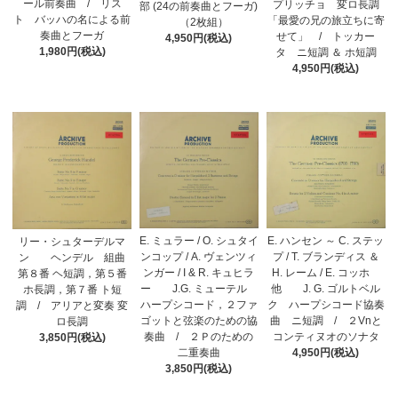
ール前奏曲 / リス
プリッチョ 変ロ長調
部 (24の前奏曲とフーガ)
ト バッハの名による前
「最愛の兄の旅立ちに寄
（2枚組）
奏曲とフーガ
せて」 / トッカー
4,950円(税込)
1,980円(税込)
タ ニ短調 ＆ ホ短調
4,950円(税込)
E. ハンセン ～ C. ステッ
E. ミュラー / O. シュタイ
リー・シュターデルマ
プ / T. ブランディス ＆
ンコップ / A. ヴェンツィ
ン ヘンデル 組曲
H. レーム / E. コッホ
ンガー / I & R. キュヒラ
第８番 ヘ短調，第５番
他 J. G. ゴルトベル
ー J.G. ミューテル
ホ長調，第７番 ト短
ク ハープシコード協奏
ハープシコード，２ファ
調 / アリアと変奏 変
曲 ニ短調 / ２Vnと
ゴットと弦楽のための協
ロ長調
コンティヌオのソナタ
奏曲 / ２Ｐのための
3,850円(税込)
4,950円(税込)
二重奏曲
3,850円(税込)