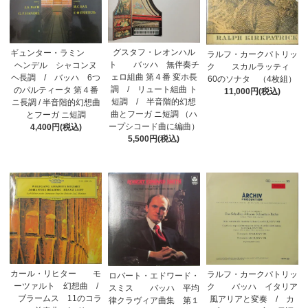
グスタフ・レオンハル
ギュンター・ラミン
ラルフ・カークパトリッ
ト バッハ 無伴奏チ
ヘンデル シャコンヌ
ク スカルラッティ
ェロ組曲 第４番 変ホ長
ヘ長調 / バッハ 6つ
60のソナタ （4枚組）
調 / リュート組曲 ト
のパルティータ 第４番
11,000円(税込)
短調 / 半音階的幻想
ニ長調 / 半音階的幻想曲
曲とフーガ ニ短調 （ハ
とフーガ ニ短調
ープシコード曲に編曲）
4,400円(税込)
5,500円(税込)
カール・リヒター モ
ラルフ・カークパトリッ
ロバート・エドワード・
ーツァルト 幻想曲 /
ク バッハ イタリア
スミス バッハ 平均
ブラームス 11のコラ
風アリアと変奏 / カ
律クラヴィア曲集 第１