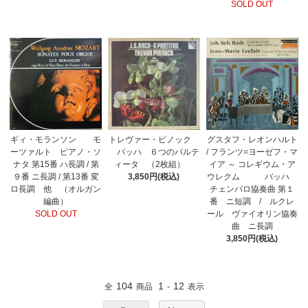
SOLD OUT
ギィ・モランソン モ
トレヴァー・ピノック
グスタフ・レオンハルト
ーツァルト ピアノ・ソ
バッハ ６つのパルテ
/ フランツ=ヨーゼフ・マ
ナタ 第15番 ハ長調 / 第
ィータ （2枚組）
イア ～ コレギウム・ア
９番 ニ長調 / 第13番 変
3,850円(税込)
ウレクム バッハ
ロ長調 他 （オルガン
チェンバロ協奏曲 第１
編曲）
番 ニ短調 / ルクレ
SOLD OUT
ール ヴァイオリン協奏
曲 ニ長調
3,850円(税込)
104
1
12
全
商品
-
表示