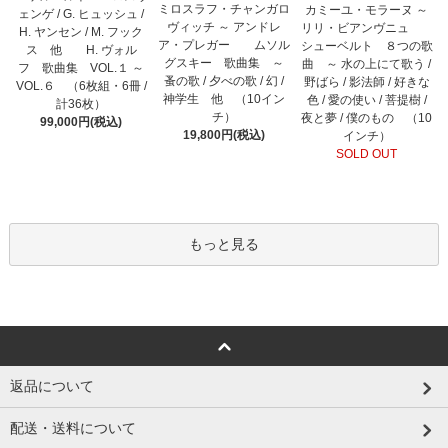
ミロスラフ・チャンガロ
カミーユ・モラーヌ ～
ェンゲ / G. ヒュッシュ /
ヴィッチ ～ アンドレ
リリ・ビアンヴニュ
H. ヤンセン / M. フック
ア・プレガー ムソル
シューベルト ８つの歌
ス 他 H. ヴォル
グスキー 歌曲集 ～
曲 ～ 水の上にて歌う /
フ 歌曲集 VOL.１ ～
蚤の歌 / 夕べの歌 / 幻 /
野ばら / 影法師 / 好きな
VOL.６ （6枚組・6冊 /
神学生 他 （10イン
色 / 愛の使い / 菩提樹 /
計36枚）
チ）
夜と夢 / 僕のもの （10
99,000円(税込)
19,800円(税込)
インチ）
SOLD OUT
もっと見る
返品について
配送・送料について