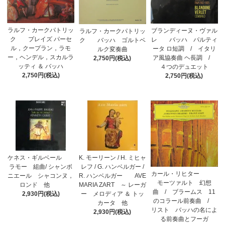
ラルフ・カークパトリッ
ブランディーヌ・ヴァル
ラルフ・カークパトリッ
ク プレイズ パーセ
レ バッハ パルティ
ク バッハ ゴルトベ
ル，クープラン，ラモ
ータ ロ短調 / イタリ
ルク変奏曲
ー，ヘンデル，スカルラ
ア風協奏曲 ヘ長調 /
2,750円(税込)
ッティ ＆ バッハ
４つのデュエット
2,750円(税込)
2,750円(税込)
ケネス・ギルベール
K. モーリーン / H. ミヒャ
ラモー 組曲/ シャンボ
レフ / G. ハンベルガー /
カール・リヒター
ニエール シャコンヌ，
R. ハンベルガー AVE
モーツァルト 幻想
ロンド 他
MARIA ZART ～ レーガ
曲 / ブラームス 11
2,930円(税込)
ー メロディア ＆ トッ
のコラール前奏曲 /
カータ 他
リスト バッハの名によ
2,930円(税込)
る前奏曲とフーガ