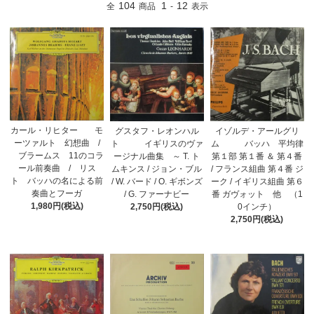
104
1
12
全
商品
-
表示
カール・リヒター モ
グスタフ・レオンハル
イゾルデ・アールグリ
ーツァルト 幻想曲 /
ト イギリスのヴァ
ム バッハ 平均律
ブラームス 11のコラ
ージナル曲集 ～ T. ト
第１部 第１番 ＆ 第４番
ール前奏曲 / リス
ムキンス / ジョン・ブル
/ フランス組曲 第４番 ジ
ト バッハの名による前
/ W. バード / O. ギボンズ
ーク / イギリス組曲 第６
奏曲とフーガ
/ G. ファーナビー
番 ガヴォット 他 （1
1,980円(税込)
2,750円(税込)
0インチ）
2,750円(税込)