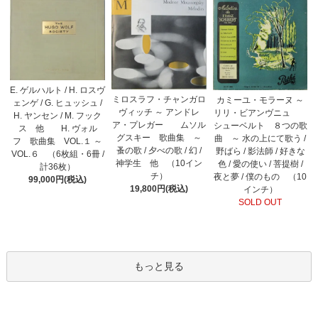
E. ゲルハルト / H. ロスヴ
ミロスラフ・チャンガロ
カミーユ・モラーヌ ～
ェンゲ / G. ヒュッシュ /
ヴィッチ ～ アンドレ
リリ・ビアンヴニュ
H. ヤンセン / M. フック
ア・プレガー ムソル
シューベルト ８つの歌
ス 他 H. ヴォル
グスキー 歌曲集 ～
曲 ～ 水の上にて歌う /
フ 歌曲集 VOL.１ ～
蚤の歌 / 夕べの歌 / 幻 /
野ばら / 影法師 / 好きな
VOL.６ （6枚組・6冊 /
神学生 他 （10イン
色 / 愛の使い / 菩提樹 /
計36枚）
チ）
夜と夢 / 僕のもの （10
99,000円(税込)
19,800円(税込)
インチ）
SOLD OUT
もっと見る