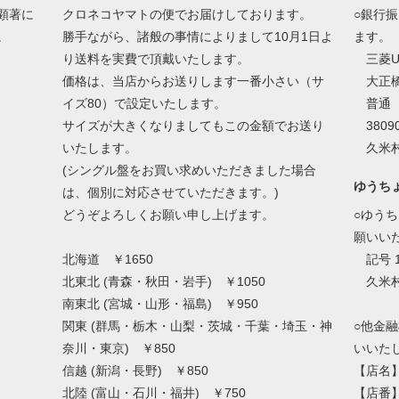
顕著に
クロネコヤマトの便でお届けしております。
○銀行
。
勝手ながら、諸般の事情によりまして10月1日よ
ます。
り送料を実費で頂戴いたします。
三菱U
価格は、当店からお送りします一番小さい（サ
大正橋
イズ80）で設定いたします。
普通
サイズが大きくなりましてもこの金額でお送り
38090
いたします。
久米村
(シングル盤をお買い求めいただきました場合
ゆうち
は、個別に対応させていただきます。)
どうぞよろしくお願い申し上げます。
○ゆう
願いい
北海道 ￥1650
記号 1
北東北 (青森・秋田・岩手) ￥1050
久米村
南東北 (宮城・山形・福島) ￥950
関東 (群馬・栃木・山梨・茨城・千葉・埼玉・神
○他金
奈川・東京) ￥850
いいた
信越 (新潟・長野) ￥850
【店名
北陸 (富山・石川・福井) ￥750
【店番