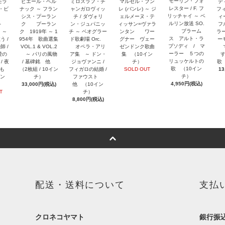
モーリン・フォ
モラ
ピエール・ベル
ミロスラフ・チ
マルセル・ブン
デ
レスター / F. フ
リ・ビ
ナック ～ フラン
ャンガロヴィッ
レ (バンレ) ～ ジ
フ
リッチャイ ～ ベ
ュ
シス・プーラン
チ / ダヴォリ
ェルメーヌ・テ
ィー
ルリン放送 SO.
ルト
ク プーラン
ン・ジュパニッ
ィッサン=ヴァラ
フ
ブラーム
 ～
ク 1919年 ～ 1
チ ～ ベオグラー
ンタン ワー
ラー
ス アルト・ラ
う /
954年 歌曲選集
ド歌劇場 Orc.
グナー ヴェー
ー
プソディ / マ
師 /
VOL.1 & VOL.2
オペラ・アリ
ゼンドンク歌曲
マ
ーラー ５つの
愛の
～ パリの風物
ア集 ～ ドン・
集 （10イン
リュッケルトの
/ 夜
/ 墓碑銘 他
ジョヴァンニ /
チ）
歌
歌 （10イン
のも
（2枚組 / 10イン
フィガロの結婚 /
SOLD OUT
13
チ）
イン
チ）
ファウスト
4,950円(税込)
33,000円(税込)
他 （10イン
T
チ）
8,800円(税込)
配送・送料について
支払
クロネコヤマト
銀行振