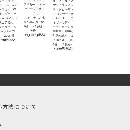
エルンスト・ヘ
ルイス・カウフ
ィートリヒ・
フリガー ～ ジャ
マン / クレメン
ィッシャー=デ
クリーヌ・ボノ
ス・ダヒンデン
スカウ / W.
ー シューベ
～ コンサートホ
ルトヴェング
ルト 美しい水
ール SO. ヴ
 ～ フィルハ
車小屋の娘 - 全2
ィヴァルディ
モニア Orc.
0曲 （2枚組・
ヴァイオリン協
ーラー さ
分冊）
奏曲集 「和声と
すらう若者の
11,000円(税込)
創意の試み」 よ
 （20cm盤）
り 第５番 ～ 第1
,200円(税込)
2番 （2枚組）
4,950円(税込)
い方法について
込