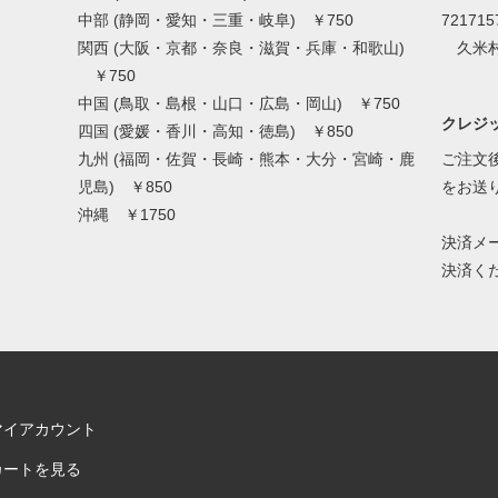
中部 (静岡・愛知・三重・岐阜) ￥750
721715
関西 (大阪・京都・奈良・滋賀・兵庫・和歌山)
久米村
￥750
中国 (鳥取・島根・山口・広島・岡山) ￥750
クレジッ
四国 (愛媛・香川・高知・徳島) ￥850
九州 (福岡・佐賀・長崎・熊本・大分・宮崎・鹿
ご注文後
児島) ￥850
をお送
沖縄 ￥1750
決済メ
決済く
マイアカウント
カートを見る