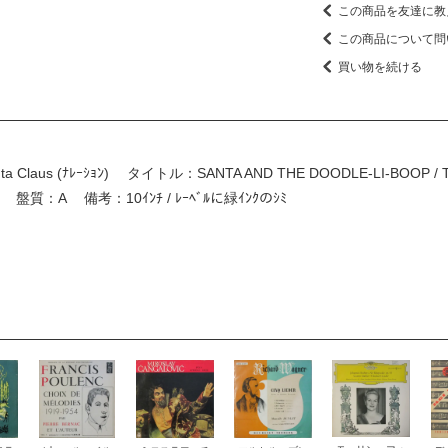
この商品を友達に教
この商品について問
買い物を続ける
nta Claus (ﾅﾚｰｼｮﾝ) タイトル：SANTA AND THE DOODLE-LI-BOOP 
：A 備考：10ｲﾝﾁ / ﾚｰﾍﾞﾙに緑ｲﾝｸのｼﾐ