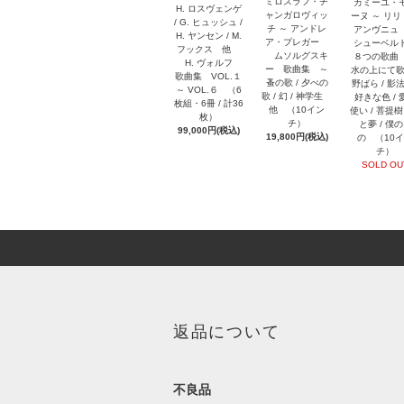
ミロスラフ・チ
カミーユ・
H. ロスヴェンゲ
ャンガロヴィッ
ーヌ ～ リ
/ G. ヒュッシュ /
チ ～ アンドレ
アンヴニ
H. ヤンセン / M.
ア・プレガー
シューベ
フックス 他
ムソルグスキ
８つの歌曲
H. ヴォルフ
ー 歌曲集 ～
水の上にて歌
歌曲集 VOL.１
蚤の歌 / 夕べの
野ばら / 影法
～ VOL.６ （6
歌 / 幻 / 神学生
好きな色 / 
枚組・6冊 / 計36
他 （10イン
使い / 菩提樹 
枚）
チ）
と夢 / 僕
99,000円(税込)
19,800円(税込)
の （10
チ）
SOLD OU
返品について
不良品