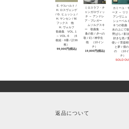
E. ゲルハルト /
ミロスラフ・チ
カミーユ・
H. ロスヴェンゲ
ャンガロヴィッ
ーヌ ～ リ
/ G. ヒュッシュ /
チ ～ アンドレ
アンヴニ
H. ヤンセン / M.
ア・プレガー
シューベ
フックス 他
ムソルグスキ
８つの歌曲
H. ヴォルフ
ー 歌曲集 ～
水の上にて歌
歌曲集 VOL.１
蚤の歌 / 夕べの
野ばら / 影法
～ VOL.６ （6
歌 / 幻 / 神学生
好きな色 / 
枚組・6冊 / 計36
他 （10イン
使い / 菩提樹 
枚）
チ）
と夢 / 僕
99,000円(税込)
19,800円(税込)
の （10
チ）
SOLD OU
返品について