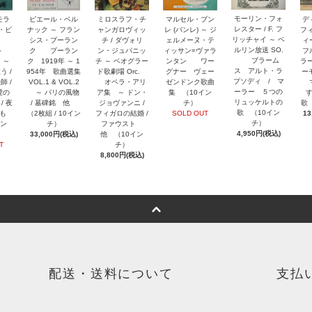
モーリン・フォ
モラ
ピエール・ベル
ミロスラフ・チ
マルセル・ブン
デ
レスター / F. フ
リ・ビ
ナック ～ フラン
ャンガロヴィッ
レ (バンレ) ～ ジ
フ
リッチャイ ～ ベ
ュ
シス・プーラン
チ / ダヴォリ
ェルメーヌ・テ
ィー
ルリン放送 SO.
ルト
ク プーラン
ン・ジュパニッ
ィッサン=ヴァラ
フ
ブラーム
 ～
ク 1919年 ～ 1
チ ～ ベオグラー
ンタン ワー
ラー
ス アルト・ラ
う /
954年 歌曲選集
ド歌劇場 Orc.
グナー ヴェー
ー
プソディ / マ
師 /
VOL.1 & VOL.2
オペラ・アリ
ゼンドンク歌曲
マ
ーラー ５つの
愛の
～ パリの風物
ア集 ～ ドン・
集 （10イン
リュッケルトの
/ 夜
/ 墓碑銘 他
ジョヴァンニ /
チ）
歌
歌 （10イン
のも
（2枚組 / 10イン
フィガロの結婚 /
SOLD OUT
13
チ）
イン
チ）
ファウスト
4,950円(税込)
33,000円(税込)
他 （10イン
T
チ）
8,800円(税込)
配送・送料について
支払