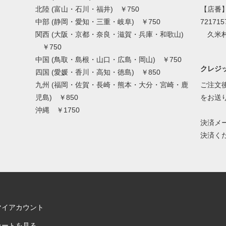
北陸 (富山・石川・福井) ￥750
【店番
中部 (静岡・愛知・三重・岐阜) ￥750
721715
関西 (大阪・京都・奈良・滋賀・兵庫・和歌山)
久米村
￥750
中国 (鳥取・島根・山口・広島・岡山) ￥750
クレジッ
四国 (愛媛・香川・高知・徳島) ￥850
九州 (福岡・佐賀・長崎・熊本・大分・宮崎・鹿
ご注文後
児島) ￥850
をお送
沖縄 ￥1750
決済メ
決済く
マイアカウント
カートを見る