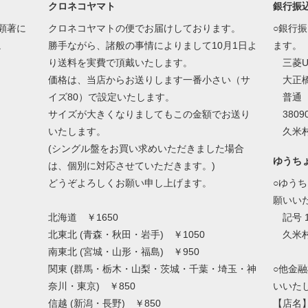
クロネコヤマト
銀行振
顕著に
クロネコヤマトの便でお届けしております。
○銀行
。
勝手ながら、諸般の事情によりまして10月1日よ
ます。
り送料を実費で頂戴いたします。
三菱U
価格は、当店からお送りします一番小さい（サ
大正橋
イズ80）で設定いたします。
普通
サイズが大きくなりましてもこの金額でお送り
38090
いたします。
久米村
(シングル盤をお買い求めいただきました場合
ゆうち
は、個別に対応させていただきます。)
どうぞよろしくお願い申し上げます。
○ゆう
願いい
北海道 ￥1650
記号 1
北東北 (青森・秋田・岩手) ￥1050
久米村
南東北 (宮城・山形・福島) ￥950
関東 (群馬・栃木・山梨・茨城・千葉・埼玉・神
○他金
奈川・東京) ￥850
いいた
信越 (新潟・長野) ￥850
【店名