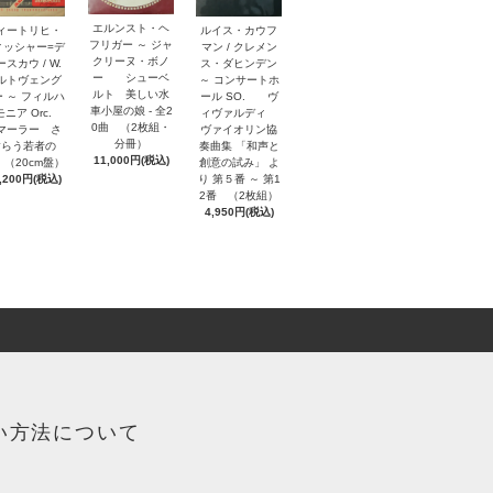
エルンスト・ヘ
ルイス・カウフ
ィートリヒ・
フリガー ～ ジャ
マン / クレメン
ィッシャー=デ
クリーヌ・ボノ
ス・ダヒンデン
スカウ / W.
ー シューベ
～ コンサートホ
ルトヴェング
ルト 美しい水
ール SO. ヴ
 ～ フィルハ
車小屋の娘 - 全2
ィヴァルディ
モニア Orc.
0曲 （2枚組・
ヴァイオリン協
ーラー さ
分冊）
奏曲集 「和声と
すらう若者の
11,000円(税込)
創意の試み」 よ
 （20cm盤）
り 第５番 ～ 第1
,200円(税込)
2番 （2枚組）
4,950円(税込)
い方法について