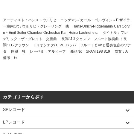
アーティスト：ハンス・ウルリヒ・ニッゲマン/ カール・ゴルヴィン～E.ザイラ
ー室内Orc./ ウルリヒ・グレーリング 他 Hans-Ulrich-Niggemann/ Carl Gorvi
n～Emil Seiler Chamber Orchestra/ Karl Heinz Lautner etc. タイトル：フレ
デリック・ザ・グレイト 交響曲 ニ長調/ J.J.クヮンツ フルート協奏曲 ト長
調/ J.G.グラウン トリオソナタ/ C.P.E.バッハ フルートとVnと通奏低音のソナ
タ 国籍：独 レーベル：アルヒーフ 商品No：SPAM 198 819 盤質：A
備考：ﾓﾉ
カテゴリーから探す
SPレコード
LPレコード