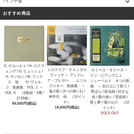
7インチ盤
おすすめ商品
E. ゲルハルト / H. ロスヴ
ミロスラフ・チャンガロ
カミーユ・モラーヌ ～
ェンゲ / G. ヒュッシュ /
ヴィッチ ～ アンドレ
リリ・ビアンヴニュ
H. ヤンセン / M. フック
ア・プレガー ムソル
シューベルト ８つの歌
ス 他 H. ヴォル
グスキー 歌曲集 ～
曲 ～ 水の上にて歌う /
フ 歌曲集 VOL.１ ～
蚤の歌 / 夕べの歌 / 幻 /
野ばら / 影法師 / 好きな
VOL.６ （6枚組・6冊 /
神学生 他 （10イン
色 / 愛の使い / 菩提樹 /
計36枚）
チ）
夜と夢 / 僕のもの （10
99,000円(税込)
19,800円(税込)
インチ）
SOLD OUT