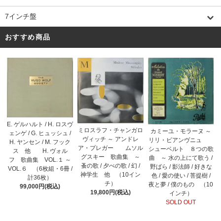
7インチ盤
おすすめ商品
E. ゲルハルト / H. ロスヴ
ミロスラフ・チャンガロ
カミーユ・モラーヌ ～
ェンゲ / G. ヒュッシュ /
ヴィッチ ～ アンドレ
リリ・ビアンヴニュ
H. ヤンセン / M. フック
ア・プレガー ムソル
シューベルト ８つの歌
ス 他 H. ヴォル
グスキー 歌曲集 ～
曲 ～ 水の上にて歌う /
フ 歌曲集 VOL.１ ～
蚤の歌 / 夕べの歌 / 幻 /
野ばら / 影法師 / 好きな
VOL.６ （6枚組・6冊 /
神学生 他 （10イン
色 / 愛の使い / 菩提樹 /
計36枚）
チ）
夜と夢 / 僕のもの （10
99,000円(税込)
19,800円(税込)
インチ）
SOLD OUT