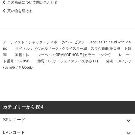
この商品について問い合わせる
買い物を続ける
アーティスト：ジャック・ティボー (Vn) ～ ピアノ Jacques Thibaud with Pia
no タイトル：ドヴォルザーク - クライスラー編 スラヴ舞曲 第１番 ト短
調 国籍：仏 レーベル：GRAMOPHONE (カラーニッパー) レコー
ド番号：5-7956 盤質：B (サーフェイスノイズ多少++) 備考：10インチ
/ 片面盤 / 音Good♪
カテゴリーから探す
SPレコード
LPレコード