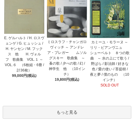
E. ゲルハルト / H. ロスヴ
ミロスラフ・チャンガロ
カミーユ・モラーヌ ～
ェンゲ / G. ヒュッシュ /
ヴィッチ ～ アンドレ
リリ・ビアンヴニュ
H. ヤンセン / M. フック
ア・プレガー ムソル
シューベルト ８つの歌
ス 他 H. ヴォル
グスキー 歌曲集 ～
曲 ～ 水の上にて歌う /
フ 歌曲集 VOL.１ ～
蚤の歌 / 夕べの歌 / 幻 /
野ばら / 影法師 / 好きな
VOL.６ （6枚組・6冊 /
神学生 他 （10イン
色 / 愛の使い / 菩提樹 /
計36枚）
チ）
夜と夢 / 僕のもの （10
99,000円(税込)
19,800円(税込)
インチ）
SOLD OUT
もっと見る