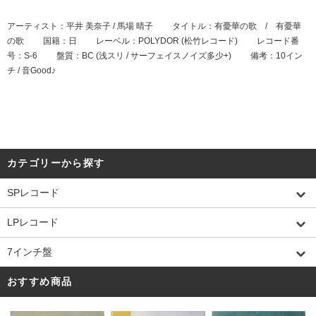
アーティスト：平井 美奈子 / 馬場 晴子 タイトル：有憂華の歌 / 有憂華
の歌 国籍：日 レーベル：POLYDOR (松竹レコード) レコード番
号：S-6 盤質：BC (浅スリ / サーフェイスノイズ多少+) 備考：10イン
チ / 音Good♪
カテゴリーから探す
SPレコード
LPレコード
7インチ盤
おすすめ商品