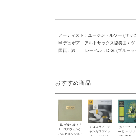
アーティスト：ユージン・ルソー (サックス) ～ ポ
M.デュボア アルトサックス協奏曲 / ヴ
国籍：独 レーベル：D.G. (ブルー
おすすめ商品
E. ゲルハルト /
ミロスラフ・チ
カミーユ・
H. ロスヴェンゲ
ャンガロヴィッ
ーヌ ～ リ
/ G. ヒュッシュ /
チ ～ アンドレ