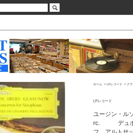
ホーム
>
LPレコード
>
クラ
LPレコード
ユージン・ルソ
rc. デュ
フ アルトサッ