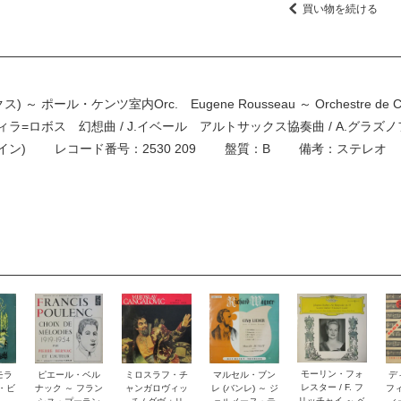
買い物を続ける
ール・ケンツ室内Orc. Eugene Rousseau ～ Orchestre de Ch
ィラ=ロボス 幻想曲 / J.イベール アルトサックス協奏曲 / A.グラズ
ライン) レコード番号：2530 209 盤質：B 備考：ステレオ
モーリン・フォ
モラ
ピエール・ベル
ミロスラフ・チ
マルセル・ブン
デ
レスター / F. フ
リ・ビ
ナック ～ フラン
ャンガロヴィッ
レ (バンレ) ～ ジ
フ
リッチャイ ～ ベ