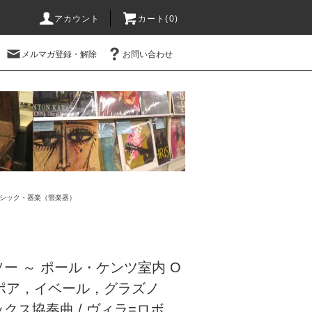
アカウント
カート(0)
メルマガ登録・解除
お問い合わせ
シック・器楽（管楽器）
ー ～ ポール・ケンツ室内 O
ポア，イベール，グラズノ
クス協奏曲 / ヴィラ=ロボ