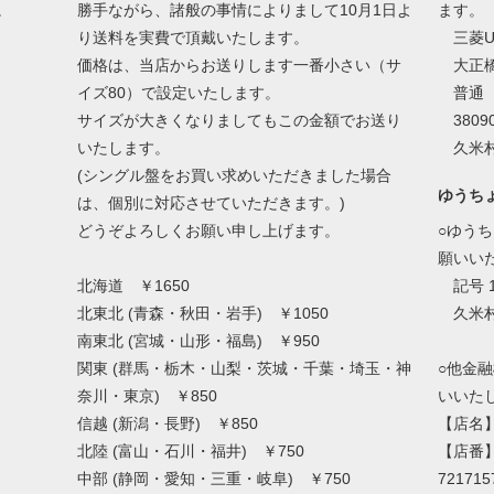
。
勝手ながら、諸般の事情によりまして10月1日よ
ます。
り送料を実費で頂戴いたします。
三菱U
価格は、当店からお送りします一番小さい（サ
大正橋
イズ80）で設定いたします。
普通
サイズが大きくなりましてもこの金額でお送り
38090
いたします。
久米村
(シングル盤をお買い求めいただきました場合
ゆうち
は、個別に対応させていただきます。)
どうぞよろしくお願い申し上げます。
○ゆう
願いい
北海道 ￥1650
記号 1
北東北 (青森・秋田・岩手) ￥1050
久米村
南東北 (宮城・山形・福島) ￥950
関東 (群馬・栃木・山梨・茨城・千葉・埼玉・神
○他金
奈川・東京) ￥850
いいた
信越 (新潟・長野) ￥850
【店名
北陸 (富山・石川・福井) ￥750
【店番
中部 (静岡・愛知・三重・岐阜) ￥750
721715