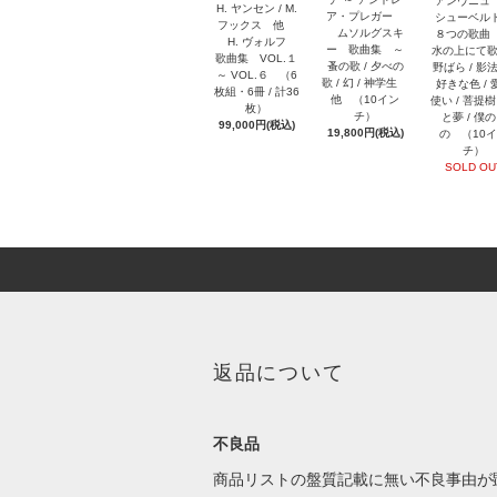
アンヴニ
H. ヤンセン / M.
ア・プレガー
シューベ
フックス 他
ムソルグスキ
８つの歌曲
H. ヴォルフ
ー 歌曲集 ～
水の上にて歌
歌曲集 VOL.１
蚤の歌 / 夕べの
野ばら / 影法
～ VOL.６ （6
歌 / 幻 / 神学生
好きな色 / 
枚組・6冊 / 計36
他 （10イン
使い / 菩提樹 
枚）
チ）
と夢 / 僕
99,000円(税込)
19,800円(税込)
の （10
チ）
SOLD OU
返品について
不良品
商品リストの盤質記載に無い不良事由が