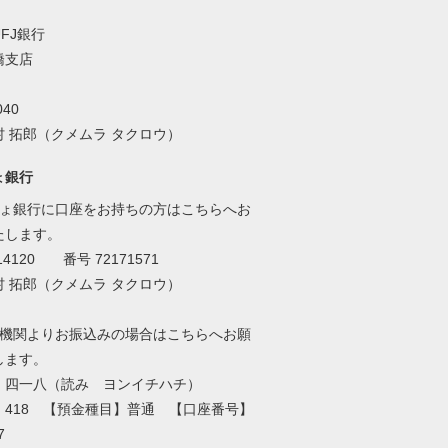
FJ銀行
支店
40
 拓郎（クメムラ タクロウ）
ょ銀行
ちょ銀行に口座をお持ちの方はこちらへお
たします。
4120 番号 72171571
 拓郎（クメムラ タクロウ）
融機関よりお振込みの場合はこちらへお願
します。
】四一八（読み ヨンイチハチ）
】418 【預金種目】普通 【口座番号】
7