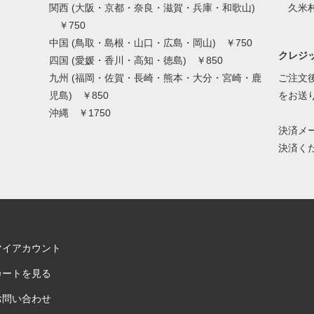
関西 (大阪・京都・奈良・滋賀・兵庫・和歌山)
久米村
￥750
中国 (鳥取・島根・山口・広島・岡山) ￥750
クレジッ
四国 (愛媛・香川・高知・徳島) ￥850
九州 (福岡・佐賀・長崎・熊本・大分・宮崎・鹿
ご注文後
児島) ￥850
をお送
沖縄 ￥1750
決済メ
決済く
マイアカウント
カートを見る
お問い合わせ