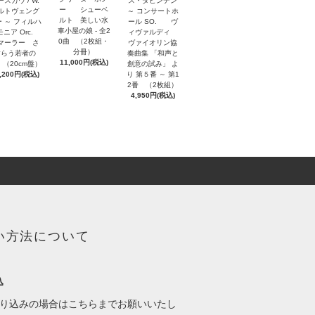
ス・ダヒンデン
スカウ / W.
ー シューベ
～ コンサートホ
ルトヴェング
ルト 美しい水
ール SO. ヴ
 ～ フィルハ
車小屋の娘 - 全2
ィヴァルディ
モニア Orc.
0曲 （2枚組・
ヴァイオリン協
ーラー さ
分冊）
奏曲集 「和声と
すらう若者の
11,000円(税込)
創意の試み」 よ
 （20cm盤）
り 第５番 ～ 第1
,200円(税込)
2番 （2枚組）
4,950円(税込)
い方法について
込
振り込みの場合はこちらまでお願いいたし