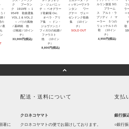
ュ
シス・プーラン
チ / ダヴォリ
ェルメーヌ・テ
ィー
ルリン放送 SO.
ルト
ク プーラン
ン・ジュパニッ
ィッサン=ヴァラ
フ
ブラーム
 ～
ク 1919年 ～ 1
チ ～ ベオグラー
ンタン ワー
ラー
ス アルト・ラ
う /
954年 歌曲選集
ド歌劇場 Orc.
グナー ヴェー
ー
プソディ / マ
師 /
VOL.1 & VOL.2
オペラ・アリ
ゼンドンク歌曲
マ
ーラー ５つの
愛の
～ パリの風物
ア集 ～ ドン・
集 （10イン
リュッケルトの
/ 夜
/ 墓碑銘 他
ジョヴァンニ /
チ）
歌
歌 （10イン
のも
（2枚組 / 10イン
フィガロの結婚 /
SOLD OUT
13
チ）
イン
チ）
ファウスト
4,950円(税込)
33,000円(税込)
他 （10イン
T
チ）
8,800円(税込)
配送・送料について
支払
クロネコヤマト
銀行振
顕著に
クロネコヤマトの便でお届けしております。
○銀行