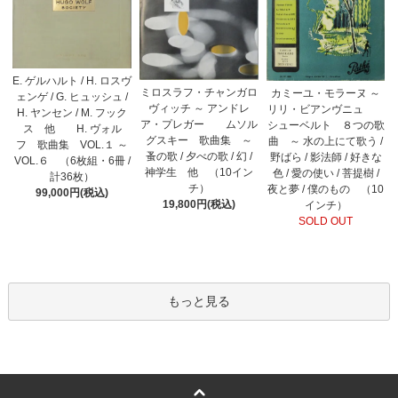
E. ゲルハルト / H. ロスヴ
ミロスラフ・チャンガロ
カミーユ・モラーヌ ～
ェンゲ / G. ヒュッシュ /
ヴィッチ ～ アンドレ
リリ・ビアンヴニュ
H. ヤンセン / M. フック
ア・プレガー ムソル
シューベルト ８つの歌
ス 他 H. ヴォル
グスキー 歌曲集 ～
曲 ～ 水の上にて歌う /
フ 歌曲集 VOL.１ ～
蚤の歌 / 夕べの歌 / 幻 /
野ばら / 影法師 / 好きな
VOL.６ （6枚組・6冊 /
神学生 他 （10イン
色 / 愛の使い / 菩提樹 /
計36枚）
チ）
夜と夢 / 僕のもの （10
99,000円(税込)
19,800円(税込)
インチ）
SOLD OUT
もっと見る