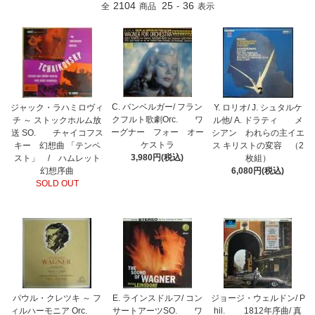
2104
25
36
全
商品
-
表示
C. バンベルガー/ フラン
ジャック・ラハミロヴィ
Y. ロリオ/ J. シュタルケ
クフルト歌劇Orc. ワ
チ ～ ストックホルム放
ル他/ A. ドラティ メ
ーグナー フォー オー
送 SO. チャイコフス
シアン われらの主イエ
ケストラ
キー 幻想曲 「テンペ
ス キリストの変容 （2
3,980円(税込)
スト」 / ハムレット
枚組）
幻想序曲
6,080円(税込)
SOLD OUT
パウル・クレツキ ～ フ
E. ラインスドルフ/ コン
ジョージ・ウェルドン/ P
ィルハーモニア Orc.
サートアーツSO. ワ
hil. 1812年序曲/ 真