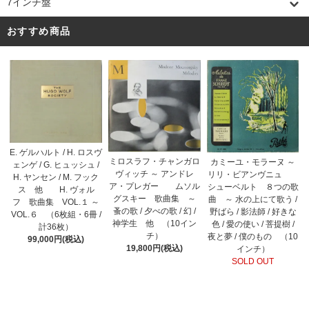
7インチ盤
おすすめ商品
E. ゲルハルト / H. ロスヴ
ミロスラフ・チャンガロ
カミーユ・モラーヌ ～
ェンゲ / G. ヒュッシュ /
ヴィッチ ～ アンドレ
リリ・ビアンヴニュ
H. ヤンセン / M. フック
ア・プレガー ムソル
シューベルト ８つの歌
ス 他 H. ヴォル
グスキー 歌曲集 ～
曲 ～ 水の上にて歌う /
フ 歌曲集 VOL.１ ～
蚤の歌 / 夕べの歌 / 幻 /
野ばら / 影法師 / 好きな
VOL.６ （6枚組・6冊 /
神学生 他 （10イン
色 / 愛の使い / 菩提樹 /
計36枚）
チ）
夜と夢 / 僕のもの （10
99,000円(税込)
19,800円(税込)
インチ）
SOLD OUT