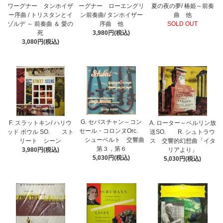
ワーグナー タンホイザ
ーグナー ローエングリ
夏の夜の夢/ 椿姫～前奏
ー序曲 / トリスタンとイ
ン前奏曲/ タンホイザー
曲 他
ゾルデ ～ 前奏曲 ＆ 愛の
序曲 他
SOLD OUT
死
3,980円(税込)
3,080円(税込)
G. セバスチャン～コン
F. スラットキン/ ハリウ
A. ローター～ベルリン放
セール・コロンヌOrc.
ッド ボウル SO. スト
送SO. R. シュトラウ
シューベルト 交響曲
リート シーン
ス 交響的幻想曲「イタ
第３，第６
3,980円(税込)
リアより」
5,030円(税込)
5,030円(税込)