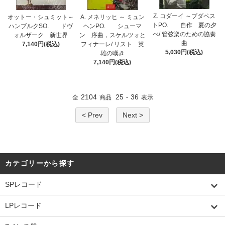
Z. コダーイ ～ブダペス
オットー・シュミット～
A. メネリッヒ ～ ミュン
トPO. 自作 夏の夕
ハンブルクSO. ドヴ
ヘンPO. シューマ
べ/ 管弦楽のための協奏
ォルザーク 新世界
ン 序曲，スケルツォと
曲
7,140円(税込)
フィナーレ/ リスト 英
5,030円(税込)
雄の嘆き
7,140円(税込)
2104
25
36
全
商品
-
表示
< Prev
Next >
カテゴリーから探す
SPレコード
LPレコード