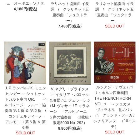
ュ オーボエ・ソナタ
ラリネット協奏曲 イ長
ラリネット協奏曲 イ長
4,180円(税込)
調 / クラリネット五
調 / クラリネット五
重奏曲 「シュタトラ
重奏曲 「シュタトラ
ー」
ー」
SOLD OUT
7,480円(税込)
ルシアン・テヴェ / パ
J. P. ランパル / K. ミュン
V. ネグリ・ブライクス
リ・ホルン四重奏団
ヒンガー ～ シュトゥッ
～ イタリア・バロック
THE FRENCH HORN
トガルト室内 Orc. ペ
合奏団 / C. フェラーレシ
VOL.１ ～ デュカス
ルゴレージ フルート協
/ M. ヴィサイ / F. ミラネ
ヴィラネル 他 / バッ
奏曲 第１番 ＆ 第２番 /
ーシ アルビノーニ
ハ グランド・フーガ /
コンチェルティーノ・
５声の協奏曲 （3枚組 /
シチリアンヌ （10イン
アルモニコ 第５番 ＆ 第
限定5000 No. 292）
チ）
６番
8,800円(税込)
SOLD OUT
SOLD OUT