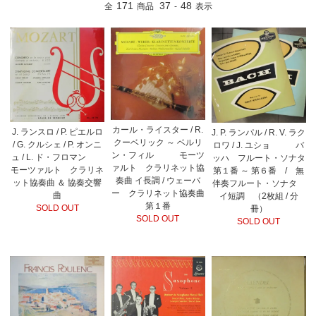
171
37
48
全
商品
-
表示
カール・ライスター / R.
J. ランスロ / P. ピエルロ
J. P. ランパル / R. V. ラク
クーベリック ～ ベルリ
/ G. クルシェ / P. オンニ
ロワ / J. ユショ バ
ン・フィル モーツ
ュ / L. ド・フロマン
ッハ フルート・ソナタ
ァルト クラリネット協
モーツァルト クラリネ
第１番 ～ 第６番 / 無
奏曲 イ長調 / ウェーバ
ット協奏曲 ＆ 協奏交響
伴奏フルート・ソナタ
ー クラリネット協奏曲
曲
イ短調 （2枚組 / 分
第１番
SOLD OUT
冊）
SOLD OUT
SOLD OUT