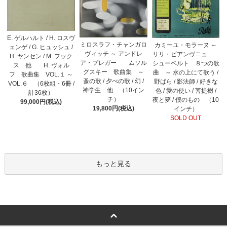
E. ゲルハルト / H. ロスヴ
ミロスラフ・チャンガロ
カミーユ・モラーヌ ～
ェンゲ / G. ヒュッシュ /
ヴィッチ ～ アンドレ
リリ・ビアンヴニュ
H. ヤンセン / M. フック
ア・プレガー ムソル
シューベルト ８つの歌
ス 他 H. ヴォル
グスキー 歌曲集 ～
曲 ～ 水の上にて歌う /
フ 歌曲集 VOL.１ ～
蚤の歌 / 夕べの歌 / 幻 /
野ばら / 影法師 / 好きな
VOL.６ （6枚組・6冊 /
神学生 他 （10イン
色 / 愛の使い / 菩提樹 /
計36枚）
チ）
夜と夢 / 僕のもの （10
99,000円(税込)
19,800円(税込)
インチ）
SOLD OUT
もっと見る