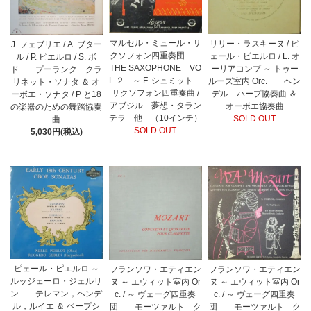
マルセル・ミュール・サ
リリー・ラスキーヌ / ピ
J. フェブリエ / A. ブター
クソフォン四重奏団
ェール・ピエルロ / L. オ
ル / P. ピエルロ / S. ボ
THE SAXOPHONE VO
ーリアコンブ ～ トゥー
ド プーランク クラ
L.２ ～ F. シュミット
ルーズ室内 Orc. ヘン
リネット・ソナタ ＆ オ
サクソフォン四重奏曲 /
デル ハープ協奏曲 ＆
ーボエ・ソナタ / P と18
アブジル 夢想・タラン
オーボエ協奏曲
の楽器のための舞踏協奏
テラ 他 （10インチ）
SOLD OUT
曲
SOLD OUT
5,030円(税込)
ピェール・ピエルロ ～
フランソワ・エティエン
フランソワ・エティエン
ルッジェーロ・ジェルリ
ヌ ～ エウィット室内 Or
ヌ ～ エウィット室内 Or
ン テレマン，ヘンデ
c. / ～ ヴェーグ四重奏
c. / ～ ヴェーグ四重奏
ル，ルイエ ＆ ペープシ
団 モーツァルト ク
団 モーツァルト ク