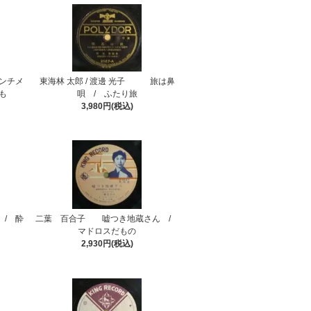
センチメ
東海林 太郎 / 渡邊 光子 旅は鼻
も
唄 / ふたり旅
3,980円(税込)
/ 酔
二葉 百合子 嘘つき地蔵さん /
マドロスだもの
2,930円(税込)