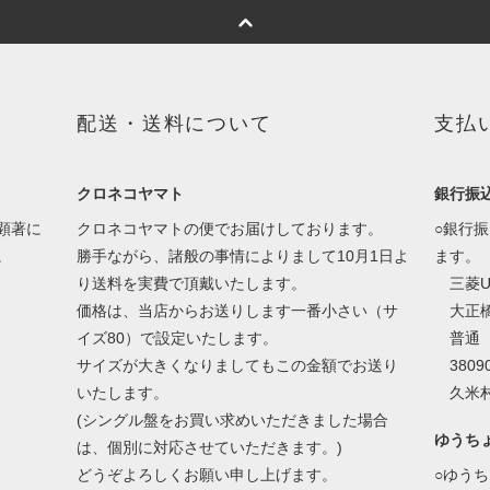
配送・送料について
支払
クロネコヤマト
銀行振
顕著に
クロネコヤマトの便でお届けしております。
○銀行
。
勝手ながら、諸般の事情によりまして10月1日よ
ます。
り送料を実費で頂戴いたします。
三菱U
価格は、当店からお送りします一番小さい（サ
大正橋
イズ80）で設定いたします。
普通
サイズが大きくなりましてもこの金額でお送り
38090
いたします。
久米村
(シングル盤をお買い求めいただきました場合
ゆうち
は、個別に対応させていただきます。)
どうぞよろしくお願い申し上げます。
○ゆう