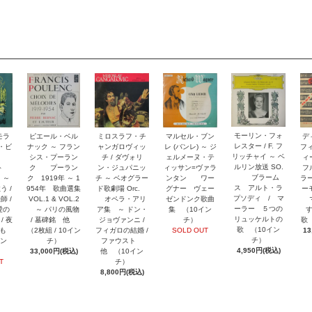
モーリン・フォ
モラ
ピエール・ベル
ミロスラフ・チ
マルセル・ブン
デ
レスター / F. フ
リ・ビ
ナック ～ フラン
ャンガロヴィッ
レ (バンレ) ～ ジ
フ
リッチャイ ～ ベ
ュ
シス・プーラン
チ / ダヴォリ
ェルメーヌ・テ
ィー
ルリン放送 SO.
ルト
ク プーラン
ン・ジュパニッ
ィッサン=ヴァラ
フ
ブラーム
 ～
ク 1919年 ～ 1
チ ～ ベオグラー
ンタン ワー
ラー
ス アルト・ラ
う /
954年 歌曲選集
ド歌劇場 Orc.
グナー ヴェー
ー
プソディ / マ
師 /
VOL.1 & VOL.2
オペラ・アリ
ゼンドンク歌曲
マ
ーラー ５つの
愛の
～ パリの風物
ア集 ～ ドン・
集 （10イン
リュッケルトの
/ 夜
/ 墓碑銘 他
ジョヴァンニ /
チ）
歌
歌 （10イン
のも
（2枚組 / 10イン
フィガロの結婚 /
SOLD OUT
13
チ）
イン
チ）
ファウスト
4,950円(税込)
33,000円(税込)
他 （10イン
T
チ）
8,800円(税込)