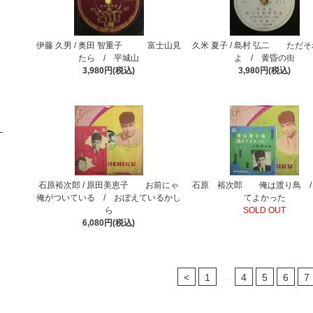
伊藤 久男 / 奥田 智重子 富士山見
久米 夏子 / 島村 弘二 ただ
たら / 平城山
よ / 黄昏の街
3,980円(税込)
3,980円(税込)
石原裕次郎 / 原田美恵子 お前にゃ
石原 裕次郎 俺は渡り鳥 /
俺がついている / おぼえているかし
てよかった
ら
SOLD OUT
6,080円(税込)
...
<
1
4
5
6
7