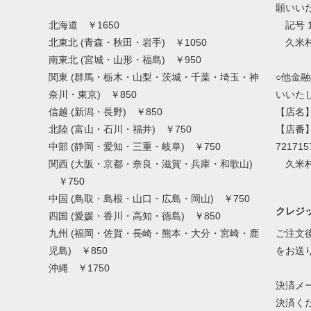
願いい
北海道 ￥1650
記号 1
北東北 (青森・秋田・岩手) ￥1050
久米村
南東北 (宮城・山形・福島) ￥950
関東 (群馬・栃木・山梨・茨城・千葉・埼玉・神
○他金
奈川・東京) ￥850
いいた
信越 (新潟・長野) ￥850
【店名
北陸 (富山・石川・福井) ￥750
【店番
中部 (静岡・愛知・三重・岐阜) ￥750
721715
関西 (大阪・京都・奈良・滋賀・兵庫・和歌山)
久米村
￥750
中国 (鳥取・島根・山口・広島・岡山) ￥750
クレジッ
四国 (愛媛・香川・高知・徳島) ￥850
九州 (福岡・佐賀・長崎・熊本・大分・宮崎・鹿
ご注文後
児島) ￥850
をお送
沖縄 ￥1750
決済メ
決済く