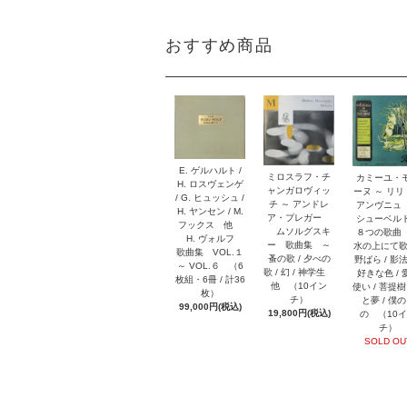
おすすめ商品
E. ゲルハルト /
ミロスラフ・チ
カミーユ・
H. ロスヴェンゲ
ャンガロヴィッ
ーヌ ～ リ
/ G. ヒュッシュ /
チ ～ アンドレ
アンヴニ
H. ヤンセン / M.
ア・プレガー
シューベ
フックス 他
ムソルグスキ
８つの歌曲
H. ヴォルフ
ー 歌曲集 ～
水の上にて歌
歌曲集 VOL.１
蚤の歌 / 夕べの
野ばら / 影法
～ VOL.６ （6
歌 / 幻 / 神学生
好きな色 / 
枚組・6冊 / 計36
他 （10イン
使い / 菩提樹 
枚）
チ）
と夢 / 僕
99,000円(税込)
19,800円(税込)
の （10
チ）
SOLD OU