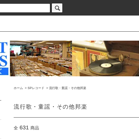
ホーム
>
SPレコード
>
流行歌・童謡・その他邦楽
流行歌・童謡・その他邦楽
631
全
商品