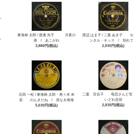
東海林 太郎 / 渡邊 光子 月夜の
渡辺 はま子 / 二葉 あき子 
港 / あこがれ
ンタル・キッス / 別れて
3,980円(税込)
2,930円(税込)
二葉 百合子 母恋さんど笠 
石田 一松 / 東海林 太郎・寿々木 米
いどれ忠弥
若 のんきだね / 涯なき南海
2,930円(税込)
5,030円(税込)