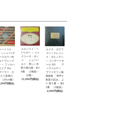
エルンスト・ヘ
ルイス・カウフ
ィートリヒ・
フリガー ～ ジャ
マン / クレメン
ィッシャー=デ
クリーヌ・ボノ
ス・ダヒンデン
スカウ / W.
ー シューベ
～ コンサートホ
ルトヴェング
ルト 美しい水
ール SO. ヴ
 ～ フィルハ
車小屋の娘 - 全2
ィヴァルディ
モニア Orc.
0曲 （2枚組・
ヴァイオリン協
ーラー さ
分冊）
奏曲集 「和声と
すらう若者の
11,000円(税込)
創意の試み」 よ
 （20cm盤）
り 第５番 ～ 第1
,200円(税込)
2番 （2枚組）
4,950円(税込)