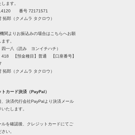
たします。
4120 番号 72171571
 拓郎（クメムラ タクロウ）
融機関よりお振込みの場合はこちらへお願
します。
】四一八（読み ヨンイチハチ）
】418 【預金種目】普通 【口座番号】
7
 拓郎（クメムラ タクロウ）
トカード決済（PayPal）
、決済代行会社PayPalより決済メール
りいたします。
ールを確認後、クレジットカードにてご
ださい。