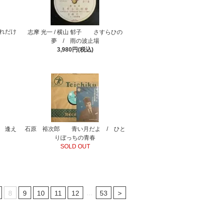
それだけ
志摩 光一 / 横山 郁子 さすらひの
夢 / 雨の波止場
3,980円(税込)
 逢え
石原 裕次郎 青い月だよ / ひと
りぼっちの青春
SOLD OUT
...
8
9
10
11
12
53
>