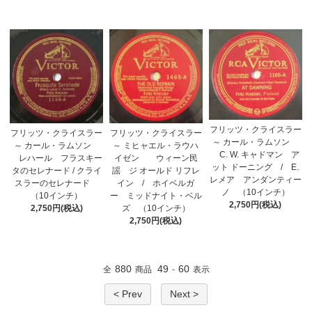
フリッツ・クライスラー
フリッツ・クライスラー
フリッツ・クライスラー
～ カール・ラムソン
～ ミヒャエル・ラウハ
～ カール・ラムソン
C. W. キャドマン ア
イゼン ウィーン民
レハール フラスキー
ット ドーニング / E.
謡 ジ オールド リフレ
タのセレナード / クライ
レメア アンダンティー
イン / ホイベルガ
スラーのセレナード
ノ （10インチ）
ー ミッドナイト・ベル
（10インチ）
2,750円(税込)
ズ （10インチ）
2,750円(税込)
2,750円(税込)
880
49
60
全
商品
-
表示
< Prev
Next >