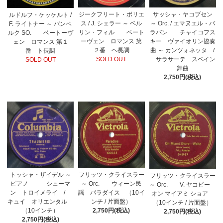
ジークフリート・ボリエ
サッシャ・ヤコブセン
ルドルフ・ケッケルト /
ス / J. シェラー ～ ベル
～ Orc. / エマヌエル・バ
F. ライトナー ～ バンベ
リン・フィル ベート
ラバン チャイコフス
ルク SO. ベートーヴ
ーヴェン ロマンス 第
キー ヴァイオリン協奏
ェン ロマンス 第１
２番 ヘ長調
曲 ～ カンツォネッタ /
番 ト長調
SOLD OUT
サラサーテ スペイン
SOLD OUT
舞曲
2,750円(税込)
フリッツ・クライスラー
トッシャ・ザイデル ～
フリッツ・クライスラー
～ Orc. ウィーン民
ピアノ シューマ
～ Orc. V. ヤコビー
謡 パラダイス （10イ
ン トロイメライ /
オン マイアミ ショア
ンチ / 片面盤）
キュイ オリエンタル
（10インチ / 片面盤）
2,750円(税込)
（10インチ）
2,750円(税込)
2,750円(税込)