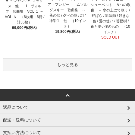
H. ヤンセン / M. フック
ア・プレガー ムソル
シューベルト ８つの歌
ス 他 H. ヴォル
グスキー 歌曲集 ～
曲 ～ 水の上にて歌う /
フ 歌曲集 VOL.１ ～
蚤の歌 / 夕べの歌 / 幻 /
野ばら / 影法師 / 好きな
VOL.６ （6枚組・6冊 /
神学生 他 （10イン
色 / 愛の使い / 菩提樹 /
計36枚）
チ）
夜と夢 / 僕のもの （10
99,000円(税込)
19,800円(税込)
インチ）
SOLD OUT
もっと見る
返品について
配送・送料について
支払い方法について