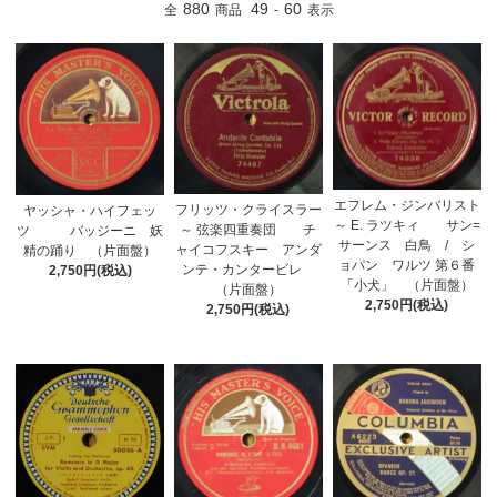
880
49
60
全
商品
-
表示
エフレム・ジンバリスト
フリッツ・クライスラー
ヤッシャ・ハイフェッ
～ E. ラツキィ サン=
～ 弦楽四重奏団 チ
ツ バッジーニ 妖
サーンス 白鳥 / シ
ャイコフスキー アンダ
精の踊り （片面盤）
ョパン ワルツ 第６番
ンテ・カンタービレ
2,750円(税込)
「小犬」 （片面盤）
（片面盤）
2,750円(税込)
2,750円(税込)