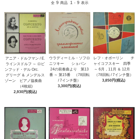
9
1
9
全
商品
-
表示
ウラディーミル・ソフロ
レフ・オボーリン チ
アニア・ドルフマン / E.
ニツキー ショパン
ャイコフスキー 四季
ラインスドルフ ～ ロビ
24の前奏曲より 第13
～ 6月，11月 ＆ 12月
ンフッド・デル Orc.
番 ～ 第15番 （78回転
（78回転 / 7インチ盤）
グリーグ ＆ メンデルス
/ 7インチ盤）
3,850円(税込)
ゾーン ピアノ協奏曲
3,300円(税込)
（4枚組)
2,930円(税込)