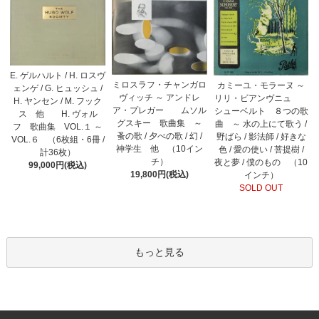
E. ゲルハルト / H. ロスヴ
ミロスラフ・チャンガロ
カミーユ・モラーヌ ～
ェンゲ / G. ヒュッシュ /
ヴィッチ ～ アンドレ
リリ・ビアンヴニュ
H. ヤンセン / M. フック
ア・プレガー ムソル
シューベルト ８つの歌
ス 他 H. ヴォル
グスキー 歌曲集 ～
曲 ～ 水の上にて歌う /
フ 歌曲集 VOL.１ ～
蚤の歌 / 夕べの歌 / 幻 /
野ばら / 影法師 / 好きな
VOL.６ （6枚組・6冊 /
神学生 他 （10イン
色 / 愛の使い / 菩提樹 /
計36枚）
チ）
夜と夢 / 僕のもの （10
99,000円(税込)
19,800円(税込)
インチ）
SOLD OUT
もっと見る