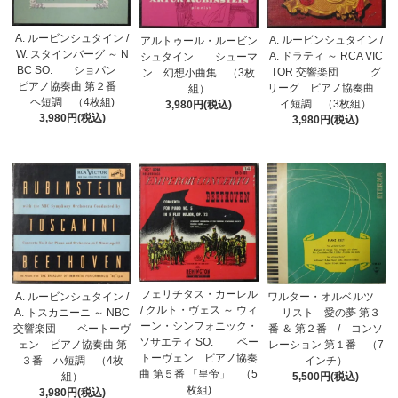
A. ルービンシュタイン /
A. ルービンシュタイン /
アルトゥール・ルービン
W. スタインバーグ ～ N
A. ドラティ ～ RCA VIC
シュタイン シューマ
BC SO. ショパン
TOR 交響楽団 グ
ン 幻想小曲集 （3枚
ピアノ協奏曲 第２番
リーグ ピアノ協奏曲
組）
ヘ短調 （4枚組)
イ短調 （3枚組）
3,980円(税込)
3,980円(税込)
3,980円(税込)
フェリチタス・カーレル
ワルター・オルベルツ
A. ルービンシュタイン /
/ クルト・ヴェス ～ ウィ
リスト 愛の夢 第３
A. トスカニーニ ～ NBC
ーン・シンフォニック・
番 ＆ 第２番 / コンソ
交響楽団 ベートーヴ
ソサエティ SO. ベー
レーション 第１番 （7
ェン ピアノ協奏曲 第
トーヴェン ピアノ協奏
インチ）
３番 ハ短調 （4枚
曲 第５番 「皇帝」 （5
5,500円(税込)
組）
枚組)
3,980円(税込)