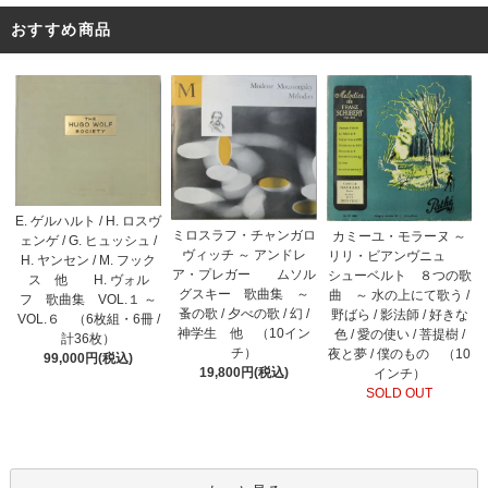
おすすめ商品
E. ゲルハルト / H. ロスヴ
ミロスラフ・チャンガロ
カミーユ・モラーヌ ～
ェンゲ / G. ヒュッシュ /
ヴィッチ ～ アンドレ
リリ・ビアンヴニュ
H. ヤンセン / M. フック
ア・プレガー ムソル
シューベルト ８つの歌
ス 他 H. ヴォル
グスキー 歌曲集 ～
曲 ～ 水の上にて歌う /
フ 歌曲集 VOL.１ ～
蚤の歌 / 夕べの歌 / 幻 /
野ばら / 影法師 / 好きな
VOL.６ （6枚組・6冊 /
神学生 他 （10イン
色 / 愛の使い / 菩提樹 /
計36枚）
チ）
夜と夢 / 僕のもの （10
99,000円(税込)
19,800円(税込)
インチ）
SOLD OUT