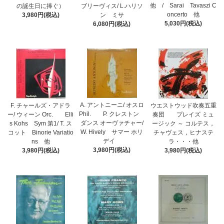
他 / Sarai Tavaszi C
の誕生日に捧ぐ）
ブリーヴィス/ L.ハリソ
oncerto 他
3,980円(税込)
ン ミサ
5,030円(税込)
6,080円(税込)
A. アントニーニ/ オスロ
F. チャールズ・アドラ
ウエストウッド吹奏五重
Phil. P. クレストン
ー/ ウィーン Orc. Elli
奏団 プレイズ ミュ
ダンス オーヴァチャー/
s Kohs Sym 第1/ T. ス
ージック ～ コルテス，
W. Hively サマー ホリ
コット Binorie Variatio
チャヴェス，ヒナステ
デイ
ns 他
ラ・・・他
3,980円(税込)
3,980円(税込)
3,980円(税込)