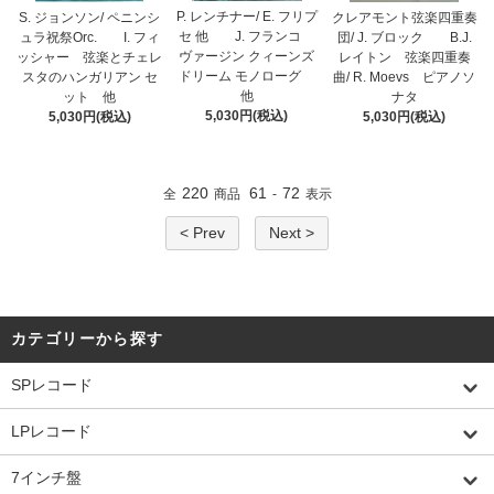
P. レンチナー/ E. フリプ
S. ジョンソン/ ペニンシ
クレアモント弦楽四重奏
セ 他 J. フランコ
ュラ祝祭Orc. I. フィ
団/ J. ブロック B.J.
ヴァージン クィーンズ
ッシャー 弦楽とチェレ
レイトン 弦楽四重奏
ドリーム モノローグ
スタのハンガリアン セ
曲/ R. Moevs ピアノソ
他
ット 他
ナタ
5,030円(税込)
5,030円(税込)
5,030円(税込)
220
61
72
全
商品
-
表示
< Prev
Next >
カテゴリーから探す
SPレコード
LPレコード
7インチ盤