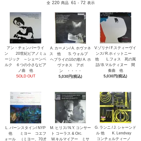
220
61
72
全
商品
-
表示
アン・チェンバーライ
V.ゾリナ/ F.スティーヴイ
A. カーメン/ A. ホヴァネ
ン 20世紀ピアノミュ
ンス/ R.ホィットニー
ス 他 S. ウォルプ
ージック ～シェーンベ
他 L.フォス 死の寓
ヘブライの10の歌/ A. ホ
ルク ６つの小さなピア
話/ B.マルティヌー 間
ヴァネス アポ
ノ曲 他
奏曲 他
ン ・・・・
SOLD OUT
5,030円(税込)
5,030円(税込)
G. ランニ / J. シャーンド
L. バーンスタイン/ NYP
M. ヒリス/ N.Y. コンサー
ル 他 K. Lendvay
他 ミヨー コエフ
ト コーラス & Orc.
コンチェルティーノ
ォール （ミヨー、70才
W.キルマイアー ミサ