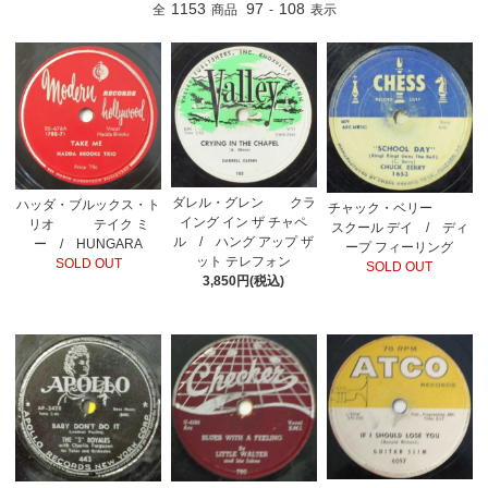
1153
97
108
全
商品
-
表示
ダレル・グレン クラ
ハッダ・ブルックス・ト
チャック・ベリー
イング イン ザ チャペ
リオ テイク ミ
スクール デイ / ディ
ル / ハング アップ ザ
ー / HUNGARA
ープ フィーリング
ット テレフォン
SOLD OUT
SOLD OUT
3,850円(税込)