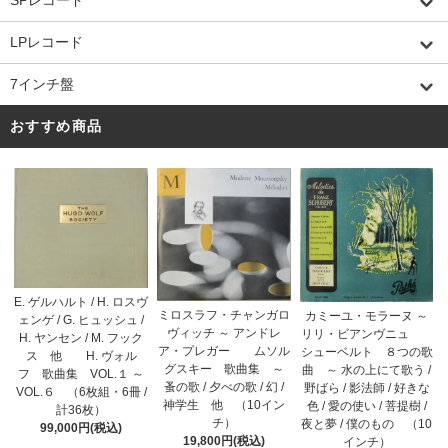
LPレコード
7インチ盤
おすすめ商品
E. ゲルハルト / H. ロスヴ
ミロスラフ・チャンガロ
カミーユ・モラーヌ ～
ェンゲ / G. ヒュッシュ /
ヴィッチ ～ アンドレ
リリ・ビアンヴニュ
H. ヤンセン / M. フック
ア・プレガー ムソル
シューベルト ８つの歌
ス 他 H. ヴォル
グスキー 歌曲集 ～
曲 ～ 水の上にて歌う /
フ 歌曲集 VOL.１ ～
蚤の歌 / 夕べの歌 / 幻 /
野ばら / 影法師 / 好きな
VOL.６ （6枚組・6冊 /
神学生 他 （10イン
色 / 愛の使い / 菩提樹 /
計36枚）
チ）
夜と夢 / 僕のもの （10
99,000円(税込)
19,800円(税込)
インチ）