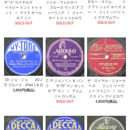
ギター・スリム イ
ザ “５” ロイヤルズ
リトル・ウォルター
フ アイ シュド ルーズ ユ
ベイビー ドント ドゥ イ
ブルース ウィズ ア フ
ー / イット ハーツ ト
ット / テイク オール
ィーリング / クォー
ゥ ラヴ サムワン
オブ ミー
ター トゥ トゥエルヴ
SOLD OUT
SOLD OUT
SOLD OUT
Dr. ジョ・ジョ JO-J
C. P. ジョンソン ＆ バン
ザ・ロイヤル・ジョーカ
O ブルース (Part 1 & 2)
ド ザ "G" マン ガット
ーズ ドント リーヴ
3,850円(税込)
ザ "T" マン / アイム
ミー ファニー / ロッ
ソー ロンサム
クス イン マイ ピロウ
SOLD OUT
3,850円(税込)