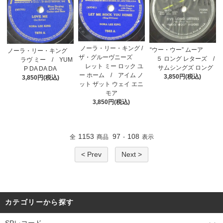
ノーラ・リー・キング /
“ウー・ウー” ムーア
ノーラ・リー・キング
ザ・グルーヴニーズ
５ ロング レターズ /
ラヴ ミー / YUM
レット ミー ロック ユ
サムシングズ ロング
P DA DA DA
ー ホーム / アイム ノ
3,850円(税込)
3,850円(税込)
ット ザット ウェイ エニ
モア
3,850円(税込)
1153
97
108
全
商品
-
表示
< Prev
Next >
カテゴリーから探す
SPレコード