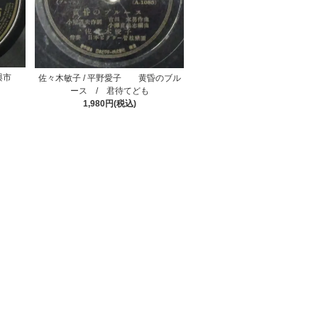
野與市
佐々木敏子 / 平野愛子 黄昏のブル
ース / 君待てども
1,980円(税込)