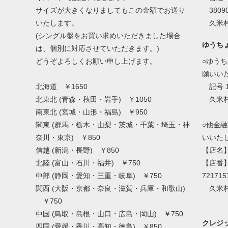
サイズが大きくなりましてもこの金額でお送り
38090
いたします。
久米村
(シングル盤をお買い求めいただきました場合
ゆうち
は、個別に対応させていただきます。)
どうぞよろしくお願い申し上げます。
○ゆう
願いい
北海道 ￥1650
記号 1
北東北 (青森・秋田・岩手) ￥1050
久米村
南東北 (宮城・山形・福島) ￥950
関東 (群馬・栃木・山梨・茨城・千葉・埼玉・神
○他金
奈川・東京) ￥850
いいた
信越 (新潟・長野) ￥850
【店名
北陸 (富山・石川・福井) ￥750
【店番
中部 (静岡・愛知・三重・岐阜) ￥750
721715
関西 (大阪・京都・奈良・滋賀・兵庫・和歌山)
久米村
￥750
中国 (鳥取・島根・山口・広島・岡山) ￥750
クレジッ
四国 (愛媛・香川・高知・徳島) ￥850