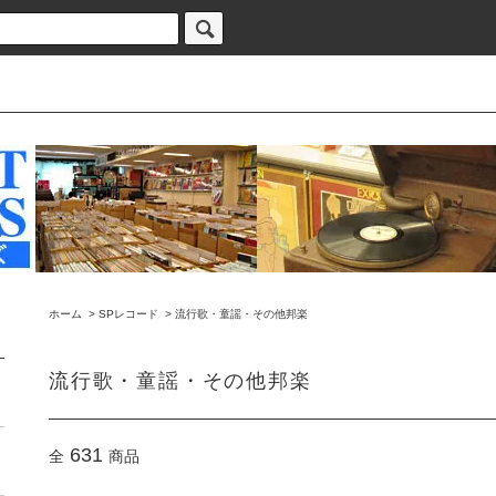
ホーム
>
SPレコード
>
流行歌・童謡・その他邦楽
流行歌・童謡・その他邦楽
631
全
商品