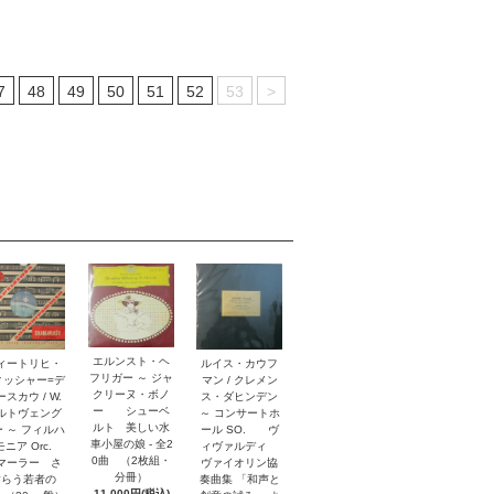
7
48
49
50
51
52
53
>
エルンスト・ヘ
ルイス・カウフ
ィートリヒ・
フリガー ～ ジャ
マン / クレメン
ィッシャー=デ
クリーヌ・ボノ
ス・ダヒンデン
スカウ / W.
ー シューベ
～ コンサートホ
ルトヴェング
ルト 美しい水
ール SO. ヴ
 ～ フィルハ
車小屋の娘 - 全2
ィヴァルディ
モニア Orc.
0曲 （2枚組・
ヴァイオリン協
ーラー さ
分冊）
奏曲集 「和声と
すらう若者の
11,000円(税込)