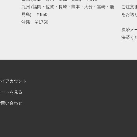
九州 (福岡・佐賀・長崎・熊本・大分・宮崎・鹿
ご注文後
児島) ￥850
をお送
沖縄 ￥1750
決済メ
決済く
マイアカウント
カートを見る
お問い合わせ