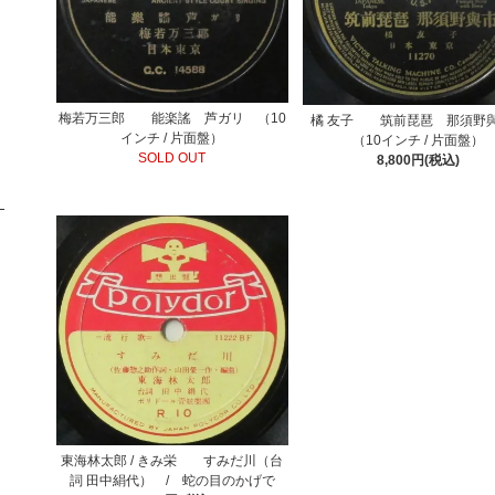
梅若万三郎 能楽謠 芦ガリ （10
橘 友子 筑前琵琶 那須
インチ / 片面盤）
（10インチ / 片面盤）
SOLD OUT
8,800円(税込)
東海林太郎 / きみ栄 すみだ川（台
詞 田中絹代） / 蛇の目のかげで