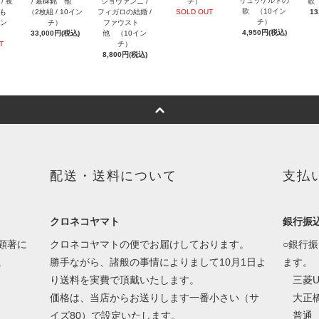
リュッケルトの
/ 夜
/ 墓碑銘 他
ジョヴァンニ /
チ）
歌
歌 （10イン
のも
（2枚組 / 10イン
フィガロの結婚 /
SOLD OUT
13
チ）
イン
チ）
ファウスト
4,950円(税込)
33,000円(税込)
他 （10イン
T
チ）
8,800円(税込)
配送・送料について
支払
クロネコヤマト
銀行振
顕著に
クロネコヤマトの便でお届けしております。
○銀行
。
勝手ながら、諸般の事情によりまして10月1日よ
ます。
り送料を実費で頂戴いたします。
三菱U
価格は、当店からお送りします一番小さい（サ
大正橋
イズ80）で設定いたします。
普通