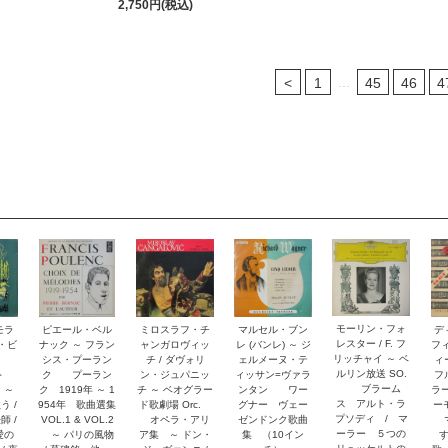
2,750円(税込)
...
<
1
45
46
4
モーリン・フォ
モラ
ピエール・ベル
ミロスラフ・チ
マルセル・ブン
デ
レスター / F. フ
リ・ビ
ナック ～ フラン
ャンガロヴィッ
レ (バンレ) ～ ジ
フ
リッチャイ ～ ベ
ュ
シス・プーラン
チ / ダヴォリ
ェルメーヌ・テ
ィー
ルリン放送 SO.
ルト
ク プーラン
ン・ジュパニッ
ィッサン=ヴァラ
フ
ブラーム
 ～
ク 1919年 ～ 1
チ ～ ベオグラー
ンタン ワー
ラー
ス アルト・ラ
う /
954年 歌曲選集
ド歌劇場 Orc.
グナー ヴェー
ー
プソディ / マ
師 /
VOL.1 & VOL.2
オペラ・アリ
ゼンドンク歌曲
マ
ーラー ５つの
愛の
～ パリの風物
ア集 ～ ドン・
集 （10イン