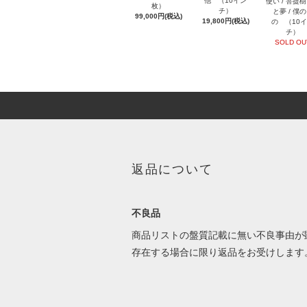
他 （10イン
使い / 菩提樹 
枚）
チ）
と夢 / 僕
99,000円(税込)
19,800円(税込)
の （10
チ）
SOLD OU
返品について
不良品
商品リストの盤質記載に無い不良事由が
存在する場合に限り返品をお受けします