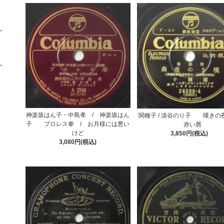
神楽坂はん子・中島孝 / 神楽坂はん
関種子 / 淡谷のり子 嘆きの
子 プロレス拳 / お月様には悪い
赤い唇
けど
3,850円(税込)
3,080円(税込)