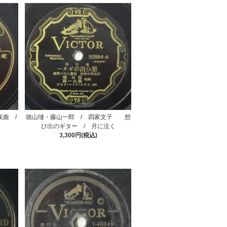
夜曲 /
徳山璉・藤山一郎 / 四家文子 想
ひ出のギター / 月に泣く
3,300円(税込)