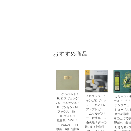
おすすめ商品
E. ゲルハルト /
ミロスラフ・チ
カミーユ・
H. ロスヴェンゲ
ャンガロヴィッ
ーヌ ～ リ
/ G. ヒュッシュ /
チ ～ アンドレ
アンヴニ
H. ヤンセン / M.
ア・プレガー
シューベ
フックス 他
ムソルグスキ
８つの歌曲
H. ヴォルフ
ー 歌曲集 ～
水の上にて歌
歌曲集 VOL.１
蚤の歌 / 夕べの
野ばら / 影法
～ VOL.６ （6
歌 / 幻 / 神学生
好きな色 / 
枚組・6冊 / 計36