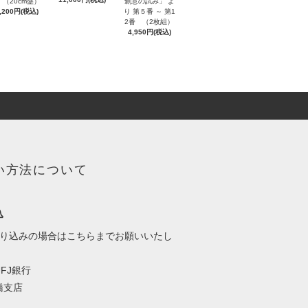
創意の試み」 よ
 （20cm盤）
り 第５番 ～ 第1
,200円(税込)
2番 （2枚組）
4,950円(税込)
い方法について
込
振り込みの場合はこちらまでお願いいたし
FJ銀行
支店